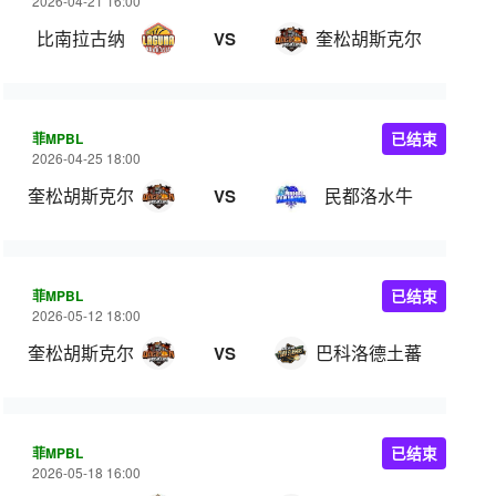
2026-04-21 16:00
比南拉古纳
奎松胡斯克尔
VS
菲MPBL
已结束
2026-04-25 18:00
奎松胡斯克尔
民都洛水牛
VS
菲MPBL
已结束
2026-05-12 18:00
奎松胡斯克尔
巴科洛德土蕃
VS
菲MPBL
已结束
2026-05-18 16:00