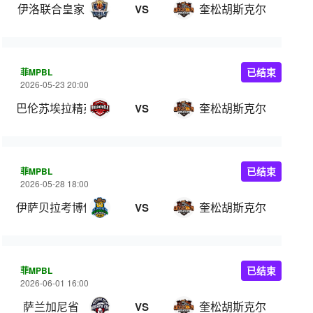
伊洛联合皇家
奎松胡斯克尔
VS
菲MPBL
已结束
2026-05-23 20:00
巴伦苏埃拉精英
奎松胡斯克尔
VS
菲MPBL
已结束
2026-05-28 18:00
伊萨贝拉考博伊斯
奎松胡斯克尔
VS
菲MPBL
已结束
2026-06-01 16:00
萨兰加尼省
奎松胡斯克尔
VS