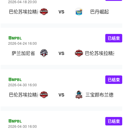
2026-04-18 20:00
巴伦苏埃拉精英
巴丹崛起
VS
菲MPBL
已结束
2026-04-24 16:00
萨兰加尼省
巴伦苏埃拉精英
VS
菲MPBL
已结束
2026-04-30 16:00
巴伦苏埃拉精英
三宝颜布兰德
VS
菲MPBL
已结束
2026-04-30 16:00