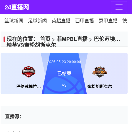
24直播网
篮球新闻
足球新闻
英超直播
西甲直播
意甲直播
德甲
现在的位置：
首页
>
菲MPBL直播
>
巴伦苏埃拉
精英VS奎松胡斯克尔
2026-05-23 20:00:00
已结束
VS
巴伦苏埃拉精英
奎松胡斯克尔
直播源：