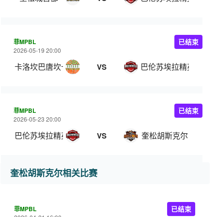
菲MPBL
已结束
2026-05-19 20:00
卡洛坎巴唐坎卡洛
巴伦苏埃拉精英
VS
菲MPBL
已结束
2026-05-23 20:00
巴伦苏埃拉精英
奎松胡斯克尔
VS
奎松胡斯克尔相关比赛
菲MPBL
已结束