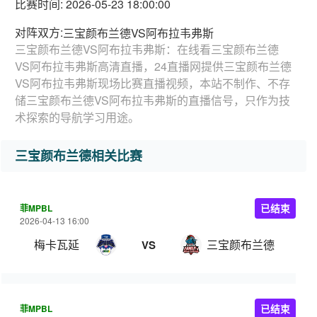
比赛时间: 2026-05-23 18:00:00
对阵双方:
三宝颜布兰德VS阿布拉韦弗斯
三宝颜布兰德VS阿布拉韦弗斯：在线看三宝颜布兰德
VS阿布拉韦弗斯高清直播，24直播网提供三宝颜布兰德
VS阿布拉韦弗斯现场比赛直播视频，本站不制作、不存
储三宝颜布兰德VS阿布拉韦弗斯的直播信号，只作为技
术探索的导航学习用途。
三宝颜布兰德相关比赛
菲MPBL
已结束
2026-04-13 16:00
梅卡瓦延
三宝颜布兰德
VS
菲MPBL
已结束