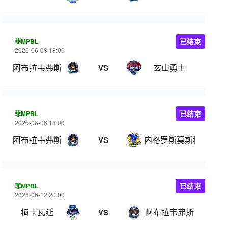
菲MPBL
已结束
2026-06-03 18:00
阿布拉韦弗斯
玄山勇士
VS
菲MPBL
已结束
2026-06-06 18:00
阿布拉韦弗斯
内格罗斯莫斯科瓦多斯
VS
菲MPBL
已结束
2026-06-12 20:00
梅卡瓦延
阿布拉韦弗斯
VS