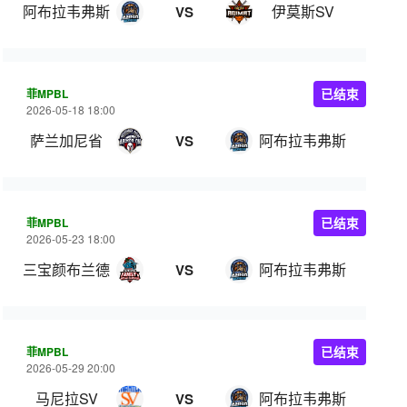
阿布拉韦弗斯
伊莫斯SV
VS
菲MPBL
已结束
2026-05-18 18:00
萨兰加尼省
阿布拉韦弗斯
VS
菲MPBL
已结束
2026-05-23 18:00
三宝颜布兰德
阿布拉韦弗斯
VS
菲MPBL
已结束
2026-05-29 20:00
马尼拉SV
阿布拉韦弗斯
VS