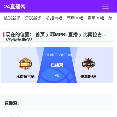
24直播网
篮球新闻
足球新闻
英超直播
西甲直播
意甲直播
德甲
现在的位置：
首页
>
菲MPBL直播
>
比南拉古纳
VS伊莫斯SV
2026-05-22 20:00:00
已结束
VS
比南拉古纳
伊莫斯SV
直播源：