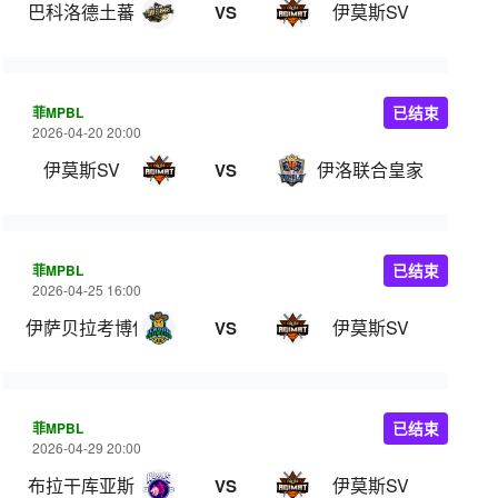
巴科洛德土蕃
伊莫斯SV
VS
菲MPBL
已结束
2026-04-20 20:00
伊莫斯SV
伊洛联合皇家
VS
菲MPBL
已结束
2026-04-25 16:00
伊萨贝拉考博伊斯
伊莫斯SV
VS
菲MPBL
已结束
2026-04-29 20:00
布拉干库亚斯
伊莫斯SV
VS