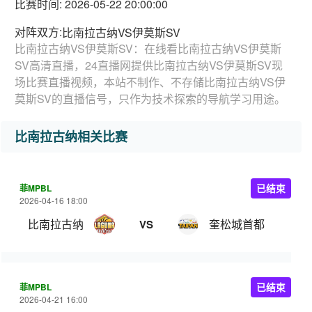
比赛时间: 2026-05-22 20:00:00
对阵双方:
比南拉古纳VS伊莫斯SV
比南拉古纳VS伊莫斯SV：在线看比南拉古纳VS伊莫斯
SV高清直播，24直播网提供比南拉古纳VS伊莫斯SV现
场比赛直播视频，本站不制作、不存储比南拉古纳VS伊
莫斯SV的直播信号，只作为技术探索的导航学习用途。
比南拉古纳相关比赛
菲MPBL
已结束
2026-04-16 18:00
比南拉古纳
奎松城首都
VS
菲MPBL
已结束
2026-04-21 16:00