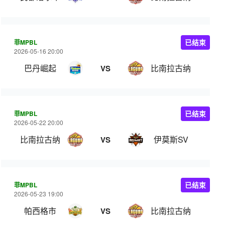
菲MPBL
已结束
2026-05-16 20:00
巴丹崛起
比南拉古纳
VS
菲MPBL
已结束
2026-05-22 20:00
比南拉古纳
伊莫斯SV
VS
菲MPBL
已结束
2026-05-23 19:00
帕西格市
比南拉古纳
VS