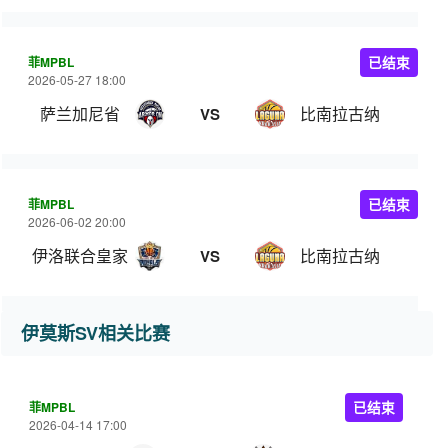
菲MPBL
已结束
2026-05-27 18:00
萨兰加尼省
比南拉古纳
VS
菲MPBL
已结束
2026-06-02 20:00
伊洛联合皇家
比南拉古纳
VS
伊莫斯SV相关比赛
菲MPBL
已结束
2026-04-14 17:00