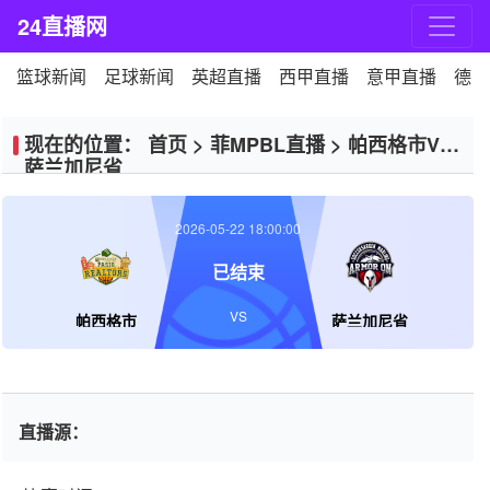
24直播网
篮球新闻
足球新闻
英超直播
西甲直播
意甲直播
德甲
现在的位置：
首页
>
菲MPBL直播
>
帕西格市VS
萨兰加尼省
2026-05-22 18:00:00
已结束
VS
帕西格市
萨兰加尼省
直播源：