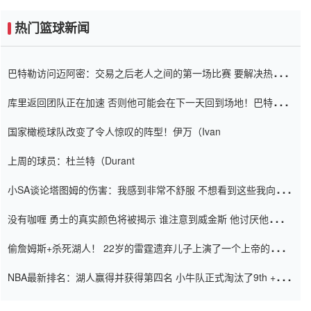
热门篮球新闻
巴特勒访问迈阿密：交易之后老人之间的第一场比赛 要解决热情的
怨恨
库里返回团队正在加速 否则他可能会在下一天回到场地！巴特勒迈
阿密的纸牌游戏引起了人们的关注
国家橄榄球队改变了令人惊叹的阵型！伊万（Ivan
上周的球员：杜兰特（Durant
小SA谈论塔图姆的伤害：我感到非常不舒服 不想看到这些我向他
道歉
没有咖喱 勇士的真实颜色将被揭示 谁注意到威金斯 他讨厌他的老
老板
偷詹姆斯+杀死湖人！ 22岁的雷霆遗弃儿子上演了一个上帝的剧
本：疯狂的反击争夺1亿元人民币的合同
NBA最新排名：湖人赢得并获得第四名 小牛队正式淘汰了9th + 76
人