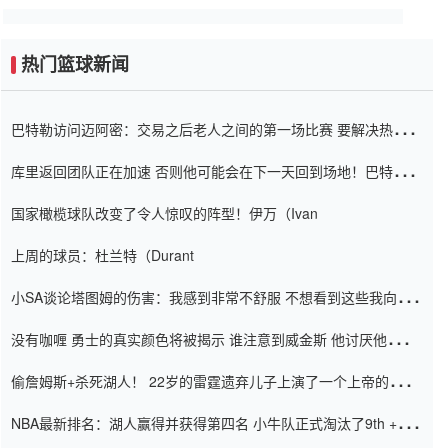
热门篮球新闻
巴特勒访问迈阿密：交易之后老人之间的第一场比赛 要解决热情的
怨恨
库里返回团队正在加速 否则他可能会在下一天回到场地！巴特勒迈
阿密的纸牌游戏引起了人们的关注
国家橄榄球队改变了令人惊叹的阵型！伊万（Ivan
上周的球员：杜兰特（Durant
小SA谈论塔图姆的伤害：我感到非常不舒服 不想看到这些我向他
道歉
没有咖喱 勇士的真实颜色将被揭示 谁注意到威金斯 他讨厌他的老
老板
偷詹姆斯+杀死湖人！ 22岁的雷霆遗弃儿子上演了一个上帝的剧
本：疯狂的反击争夺1亿元人民币的合同
NBA最新排名：湖人赢得并获得第四名 小牛队正式淘汰了9th + 76
人