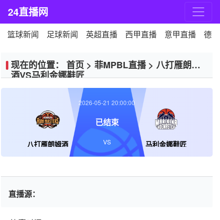
24直播网
篮球新闻
足球新闻
英超直播
西甲直播
意甲直播
德甲
现在的位置：
首页
>
菲MPBL直播
>
八打雁朗姆
酒VS马利金娜鞋匠
2026-05-21 20:00:00
已结束
VS
八打雁朗姆酒
马利金娜鞋匠
直播源：