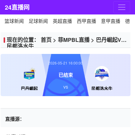
24直播网
篮球新闻
足球新闻
英超直播
西甲直播
意甲直播
德甲
现在的位置：
首页
>
菲MPBL直播
>
巴丹崛起VS
民都洛水牛
2026-05-21 16:00:00
已结束
VS
巴丹崛起
民都洛水牛
直播源：