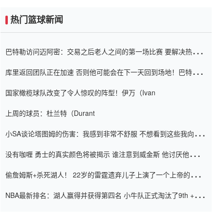
热门篮球新闻
巴特勒访问迈阿密：交易之后老人之间的第一场比赛 要解决热情的
怨恨
库里返回团队正在加速 否则他可能会在下一天回到场地！巴特勒迈
阿密的纸牌游戏引起了人们的关注
国家橄榄球队改变了令人惊叹的阵型！伊万（Ivan
上周的球员：杜兰特（Durant
小SA谈论塔图姆的伤害：我感到非常不舒服 不想看到这些我向他
道歉
没有咖喱 勇士的真实颜色将被揭示 谁注意到威金斯 他讨厌他的老
老板
偷詹姆斯+杀死湖人！ 22岁的雷霆遗弃儿子上演了一个上帝的剧
本：疯狂的反击争夺1亿元人民币的合同
NBA最新排名：湖人赢得并获得第四名 小牛队正式淘汰了9th + 76
人