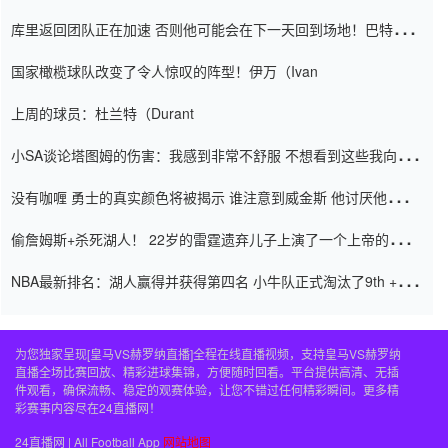
怨恨
库里返回团队正在加速 否则他可能会在下一天回到场地！巴特勒迈
阿密的纸牌游戏引起了人们的关注
国家橄榄球队改变了令人惊叹的阵型！伊万（Ivan
上周的球员：杜兰特（Durant
小SA谈论塔图姆的伤害：我感到非常不舒服 不想看到这些我向他
道歉
没有咖喱 勇士的真实颜色将被揭示 谁注意到威金斯 他讨厌他的老
老板
偷詹姆斯+杀死湖人！ 22岁的雷霆遗弃儿子上演了一个上帝的剧
本：疯狂的反击争夺1亿元人民币的合同
NBA最新排名：湖人赢得并获得第四名 小牛队正式淘汰了9th + 76
人
为您独家呈现[皇马VS赫罗纳直播]全程在线直播视频，支持皇马VS赫罗纳
直播全场比赛回放、精彩进球集锦，方便随时回看。平台提供高清、无插
件观看，确保流畅、稳定的观赛体验，让您不错过任何精彩瞬间。更多精
彩赛事内容尽在24直播网！
24直播网 | All Football App
网站地图