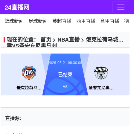
24直播网
篮球新闻
足球新闻
英超直播
西甲直播
意甲直播
德甲
现在的位置：
首页
>
NBA直播
>
俄克拉荷马城雷
霆VS圣安东尼奥马刺
2026-05-21 08:30:00
已结束
VS
俄克拉荷马城雷霆
圣安东尼奥马刺
直播源：