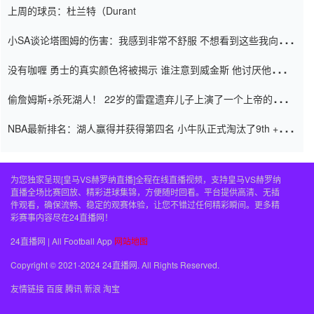
上周的球员：杜兰特（Durant
小SA谈论塔图姆的伤害：我感到非常不舒服 不想看到这些我向他
道歉
没有咖喱 勇士的真实颜色将被揭示 谁注意到威金斯 他讨厌他的老
老板
偷詹姆斯+杀死湖人！ 22岁的雷霆遗弃儿子上演了一个上帝的剧
本：疯狂的反击争夺1亿元人民币的合同
NBA最新排名：湖人赢得并获得第四名 小牛队正式淘汰了9th + 76
人
为您独家呈现[皇马VS赫罗纳直播]全程在线直播视频，支持皇马VS赫罗纳
直播全场比赛回放、精彩进球集锦，方便随时回看。平台提供高清、无插
件观看，确保流畅、稳定的观赛体验，让您不错过任何精彩瞬间。更多精
彩赛事内容尽在24直播网！
24直播网 | All Football App
网站地图
Copyright © 2021-2024 24直播网. All Rights Reserved.
友情链接
百度
腾讯
新浪
淘宝