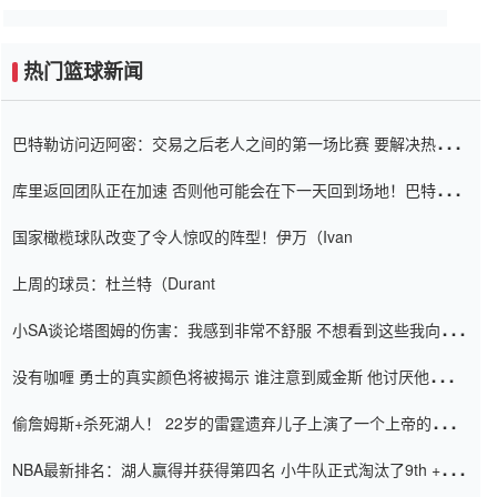
热门篮球新闻
巴特勒访问迈阿密：交易之后老人之间的第一场比赛 要解决热情的
怨恨
库里返回团队正在加速 否则他可能会在下一天回到场地！巴特勒迈
阿密的纸牌游戏引起了人们的关注
国家橄榄球队改变了令人惊叹的阵型！伊万（Ivan
上周的球员：杜兰特（Durant
小SA谈论塔图姆的伤害：我感到非常不舒服 不想看到这些我向他
道歉
没有咖喱 勇士的真实颜色将被揭示 谁注意到威金斯 他讨厌他的老
老板
偷詹姆斯+杀死湖人！ 22岁的雷霆遗弃儿子上演了一个上帝的剧
本：疯狂的反击争夺1亿元人民币的合同
NBA最新排名：湖人赢得并获得第四名 小牛队正式淘汰了9th + 76
人