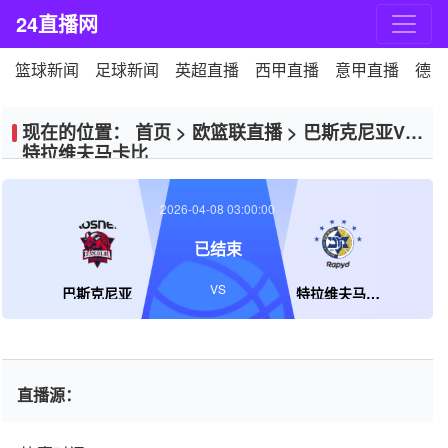
24直播网
篮球新闻
足球新闻
英超直播
西甲直播
意甲直播
德甲
现在的位置：
首页
>
欧篮联直播
>
巴斯克尼亚VS
特拉维夫马卡比
2026-04-08 03:00:00
已结束
VS
巴斯克尼亚
特拉维夫马卡比
直播源：