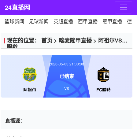
24直播网
篮球新闻
足球新闻
英超直播
西甲直播
意甲直播
德甲
现在的位置：
首页
>
喀麦隆甲直播
>
阿祖尔VSFC
瞪羚
2026-05-03 21:00:00
已结束
VS
阿祖尔
FC瞪羚
直播源：