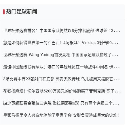
热门足球新闻
世界杯预选赛排名：中国国家队仍然以6分排名底部 进球差-13令人
震惊
您是如何获得世界第一的？巴西1-4阿根廷：Vinicius 0射击90分钟
内
世界杯预选赛-Wang Yudong首次亮相 中国国家足球队错过了世界
杯0-2
最佳中国超级联赛球队：港口的年轻球员在一场战斗中闻名 伊万放
弃了泰桑（Taishan）
3场比赛中有23张射门在底部 郭安无效传球 鸟儿被用来摆脱它
Setien痴迷于三名后卫
花钱找麻烦！切尔西以5200万美元的价格购买了菲利克斯 签了7年
并在半年内租了夏窗口
缺少英超联赛金靴位三连胜 海拉德落后6球 只有两个连续三个连续
三靴
皇家马德里令人兴奋地消除了皇家学会 安彭负责造成巨大的灾难！