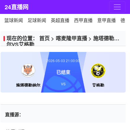
24直播网
篮球新闻
足球新闻
英超直播
西甲直播
意甲直播
德甲
现在的位置：
首页
>
喀麦隆甲直播
>
施塔德勒纳
尔VS艾格勒
2026-05-03 21:00:00
已结束
VS
施塔德勒纳尔
艾格勒
直播源：